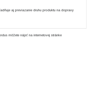
adňuje aj previazanie druhu produktu na dopravy
ndus môžete nájsť na internetovej stránke
www.grandus.sk