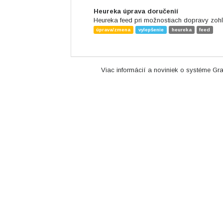
Heureka úprava doručenií
Heureka feed pri možnostiach dopravy zohľ
úprava/zmena
vylepšenie
heureka
feed
Viac informácií a noviniek o systéme Gra