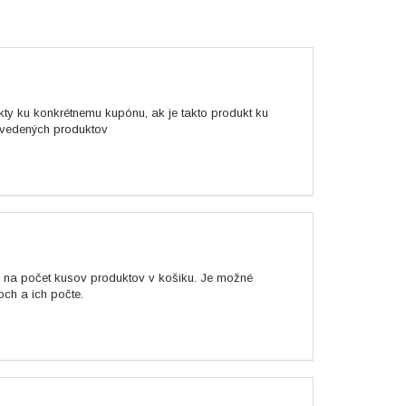
kty ku konkrétnemu kupónu, ak je takto produkt ku
 uvedených produktov
e na počet kusov produktov v košiku. Je možné
och a ich počte.