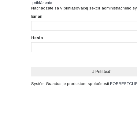
prihlásenie
Nachádzate sa v prihlasovacej sekcií administračného s
Email
Heslo
Prihlásiť
Systém Grandus je produktom spoločnosti
FOR
BEST
CLI