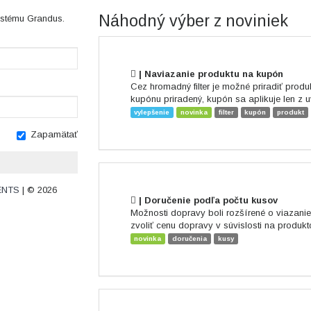
Náhodný výber z noviniek
ystému Grandus.
| Naviazanie produktu na kupón
Cez hromadný filter je možné priradiť produ
kupónu priradený, kupón sa aplikuje len z
vylepšenie
novinka
filter
kupón
produkt
Zapamätať
ENTS
| © 2026
| Doručenie podľa počtu kusov
Možnosti dopravy boli rozšírené o viazani
zvoliť cenu dopravy v súvislosti na produkt
novinka
doručenia
kusy